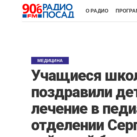
О РАДИО
ПРОГР
МЕДИЦИНА
Учащиеся школ
поздравили де
лечение в пед
отделении Сер