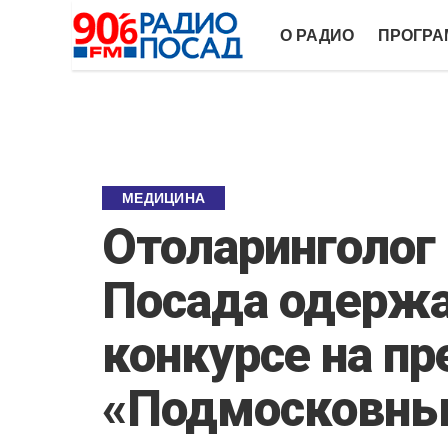
О РАДИО
ПРОГР
МЕДИЦИНА
Отоларинголог 
Посада одержа
конкурсе на п
«Подмосковны