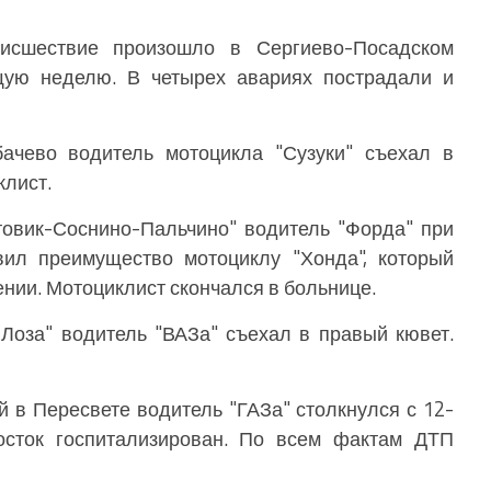
оисшествие произошло в Сергиево-Посадском
щую неделю. В четырех авариях пострадали и
бачево водитель мотоцикла "Сузуки" съехал в
клист.
товик-Соснино-Пальчино" водитель "Форда" при
вил преимущество мотоциклу "Хонда", который
нии. Мотоциклист скончался в больнице.
-Лоза" водитель "ВАЗа" съехал в правый кювет.
й в Пересвете водитель "ГАЗа" столкнулся с 12-
осток госпитализирован. По всем фактам ДТП