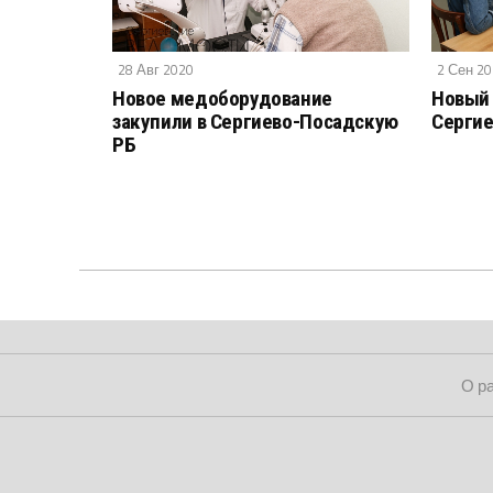
28 Авг 2020
2 Сен 2
Новое медоборудование
Новый 
закупили в Сергиево-Посадскую
Сергие
РБ
О р