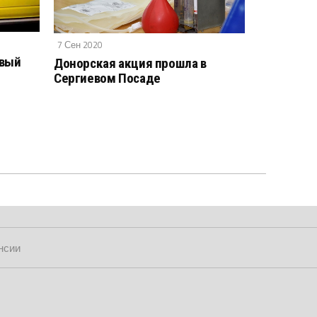
7 Сен 2020
овый
Донорская акция прошла в
Сергиевом Посаде
нсии