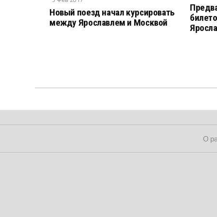
Предв
Новый поезд начал курсировать
билето
между Ярославлем и Москвой
Яросл
О р