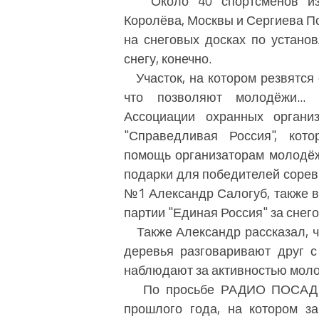
Около 40 спортсменов из Я
Королёва, Москвы и Сергиева П
на снеговых досках по устано
снегу, конечно.
Участок, на котором резвятся 
что позволяют молодёжи...
Ассоциации охранных органи
"Справедливая Россия", кото
помощь организаторам молодёжн
подарки для победителей сорев
№1 Александр Салогуб, также 
партии "Единая Россия" за снег
Также Александр рассказал, чт
деревья разговаривают друг с
наблюдают за активностью моло
По просьбе РАДИО ПОСАД Ал
прошлого года, на котором з