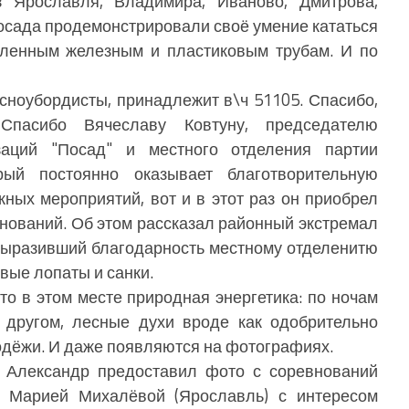
рославля, Владимира, Иваново, Дмитрова,
осада продемонстрировали своё умение кататься
вленным железным и пластиковым трубам. И по
сноубордисты, принадлежит в\ч 51105. Спасибо,
 Спасибо Вячеславу Ковтуну, председателю
заций "Посад" и местного отделения партии
рый постоянно оказывает благотворительную
ых мероприятий, вот и в этот раз он приобрел
нований. Об этом рассказал районный экстремал
выразивший благодарность местному отделенитю
овые лопаты и санки.
о в этом месте природная энергетика: по ночам
 другом, лесные духи вроде как одобрительно
дёжи. И даже появляются на фотографиях.
ександр предоставил фото с соревнований
а Марией Михалёвой (Ярославль) с интересом