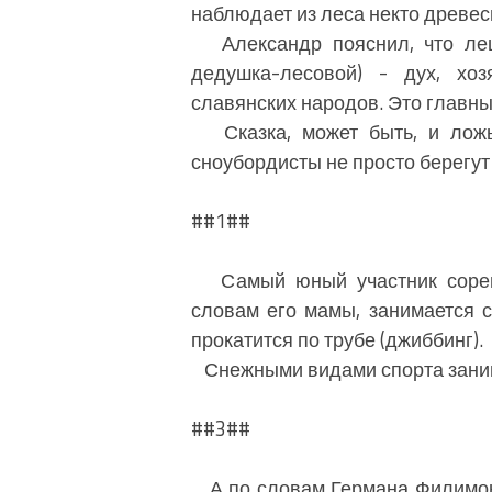
наблюдает из леса некто древес
Александр пояснил, что леши
дедушка-лесовой) - дух, хо
славянских народов. Это главный
Сказка, может быть, и ложь,
сноубордисты не просто берегут
##1##
Самый юный участник соревн
словам его мамы, занимается с
прокатится по трубе (джиббинг).
Снежными видами спорта занима
##3##
А по словам Германа Филимоно