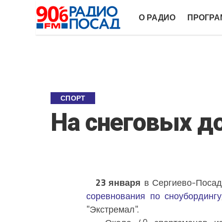
О РАДИО
ПРОГР
СПОРТ
На снеговых д
23 января
в Сергиево-Посадс
соревнования по сноубордингу
"Экстремал".