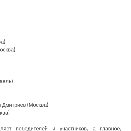
)
а)
осква)
авль)
 Дмитриев (Москва)
ква)
 победителей и участников, а главное,