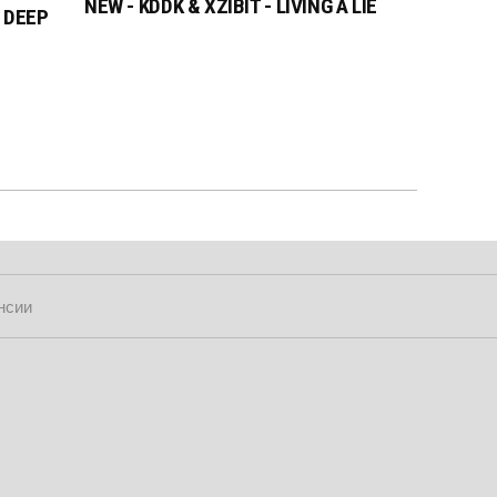
NEW - KDDK & XZIBIT - LIVING A LIE
- DEEP
нсии