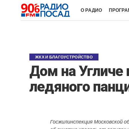
О РАДИО
ПРОГР
ЖКХ И БЛАГОУСТРОЙСТВО
Дом на Угличе 
ледяного панц
Госжилинспекция Московской о